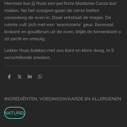
Hiermee kun jij thuis een perfecte Madame Cocos bal
maken. Na het scoopen gaan de verse ballen
cocosdeeg de oven in. Daar ontstaat de magie. De
ruimte vult zich met een ‘warmzoete’ geur. Eenmaal
krokant en goudbruin uit de oven, blijkt de binnenkant o
zó zacht en smeuïg.
Lekker thuis bakken met ons kant en klare deeg, in 5
verschillende smaken.
D
D
S
D
e
e
h
e
l
e
a
l
e
l
r
e
n
e
n
INGREDIËNTEN, VOEDINGSWAARDE EN ALLERGENEN
NATUREL