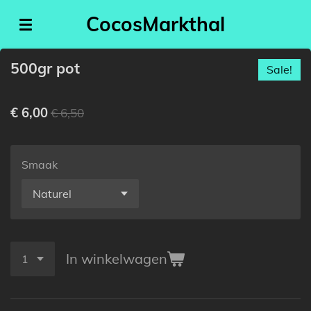
Ga
CocosMarkthal
direct
naar
500gr pot
de
Sale!
hoofdinhoud
€ 6,00
€ 6,50
Smaak
In winkelwagen