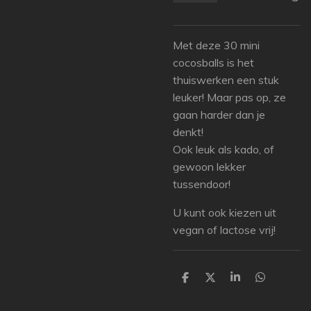
Met deze 30 mini
cocosballs is het
thuiswerken een stuk
leuker! Maar pas op, ze
gaan harder dan je
denkt!
Ook leuk als kado, of
gewoon lekker
tussendoor!
U kunt ook kiezen uit
vegan of lactose vrij!
D
D
S
D
e
e
h
e
l
e
a
l