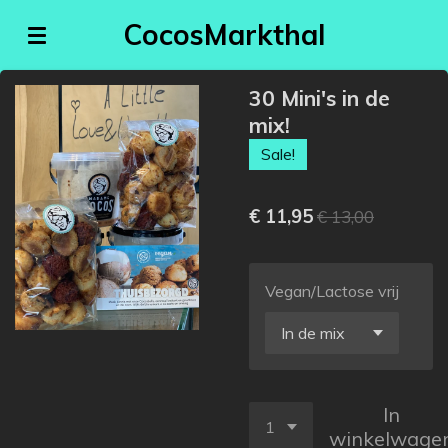
Ga
CocosMarkthal
direct
naar
30 Mini's in de
de
mix!
hoofdinhoud
Sale!
€ 11,95
€ 13,00
Vegan/Lactose vrij
In
winkelwage